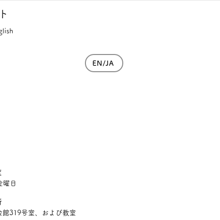
ト
glish
EN/JA
度
金曜日
所
会館319号室、および教室