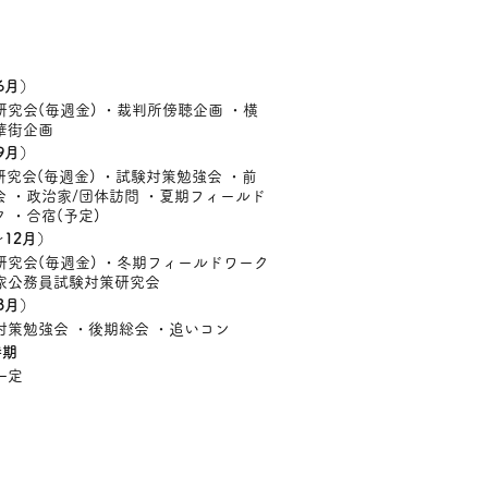
6月
）
研究会(毎週金) ・裁判所傍聴企画 ・横
華街企画
9月
）
研究会(毎週金) ・試験対策勉強会 ・前
会 ・政治家/団体訪問 ・夏期フィールド
 ・合宿(予定)
〜12月
）
研究会(毎週金) ・冬期フィールドワーク
家公務員試験対策研究会
3月
）
対策勉強会 ・後期総会 ・追いコン
時期
一定