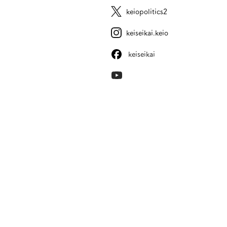
keiopolitics2
keiseikai.keio
keiseikai