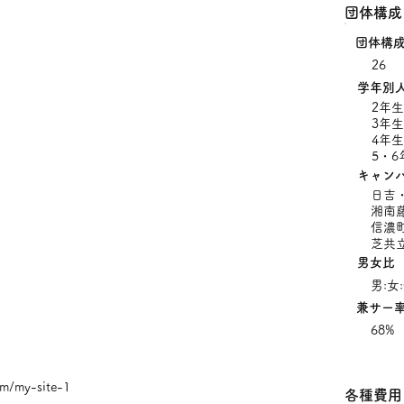
団体構成
団体構
26
学年別
2年生
3年生
4年生
5・6
キャン
日吉
湘南
信濃
芝共
男女比
男:女:
兼サー
68%
com/my-site-1
​各種費用