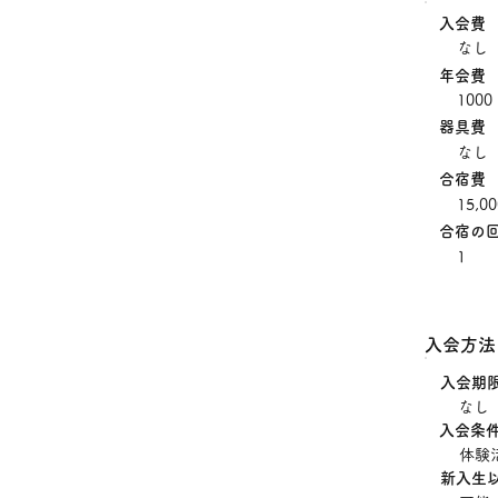
入会費
なし
年会費
1000
器具費
なし
合宿費
15,0
合宿の
1
入会方法
入会期
なし
入会条
体験
新入生