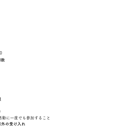
00
回数
限
件
活動に一度でも参加すること
以外の受け入れ