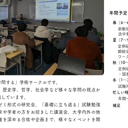
年間予定
​春（4〜
新歓
浜中
​夏（7〜
定例
期総
ワーク
​秋（10
定例
・国
​冬（1〜
学問する」学術サークルです。
試験
、歴史学、哲学、社会学など様々な学問の視点か
忙しい
強しています。
年間
ゼミ形式の研究会、「基礎に立ち返る」試験勉強
補足
家や学者の方をお招きした講演会、大学内外の他
誼を深める合宿や企画まで、様々なイベントを開