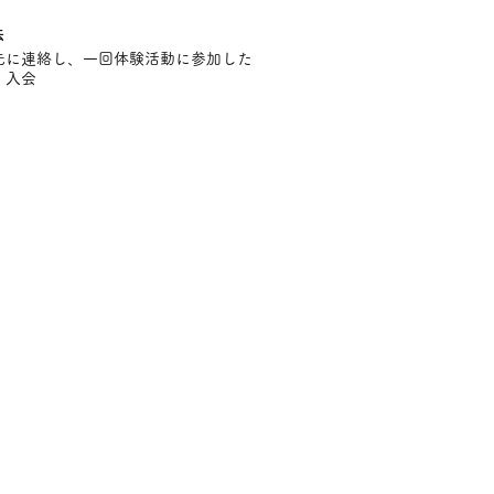
法
先に連絡し、一回体験活動に参加した
、入会