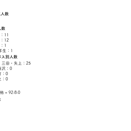
成人数
人数
：11
：12
：1
年生：1
パス別人数
・三田・矢上：25
藤沢：0
町：0
立：0
他 = 92:8:0
率