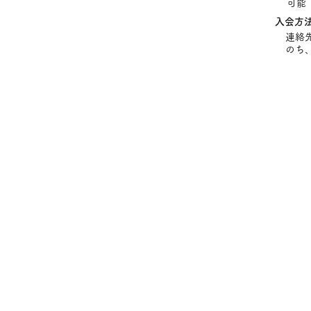
可能
入会方
連絡
のち