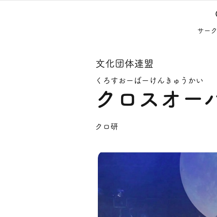
サー
文化団体連盟
くろすおーばーけんきゅうかい
クロスオー
クロ研