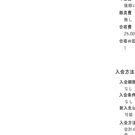
後期に
器具費
無し
合宿費
25,0
合宿の
1
入会方法
入会期
なし
入会条
なし
新入生
可能
入会方
会計
金 