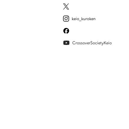
keio_kuroken
CrossoverSocietyKeio