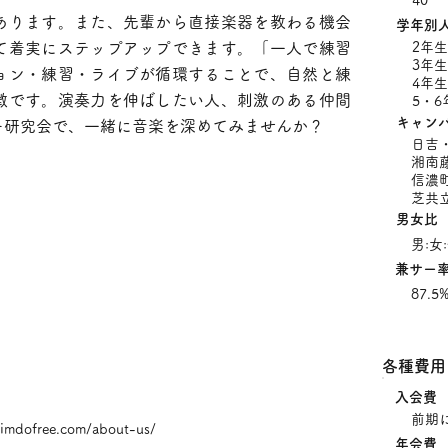
40
あります。また、先輩から直接楽器を教わる機会
学年別
て着実にステップアップできます。「一人で練習
2年生
3年生
ョン・練習・ライブが循環することで、自然と練
4年生
徴です。演奏力を伸ばしたい人、刺激のある仲間
5・6
キャン
ー研究会で、一緒に音楽を深めてみませんか？
日吉
湘南
信濃
芝共
男女比
男:女:
兼サー
87.5
​各種費用
入会費
前期に
.jimdofree.com/about-us/
年会費