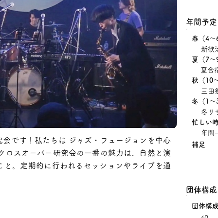
年間予定
​春（4〜
新歓
​夏（7〜
夏合
​秋（10
三田
​冬（1〜
冬リ
忙しい
年間
究会です！私たちは ジャズ・フュージョンを中心
補足
。クロスオーバー研究会の一番の魅力は、自然と演
こと。定期的に行われるセッションやライブを通
団体構成
団体構