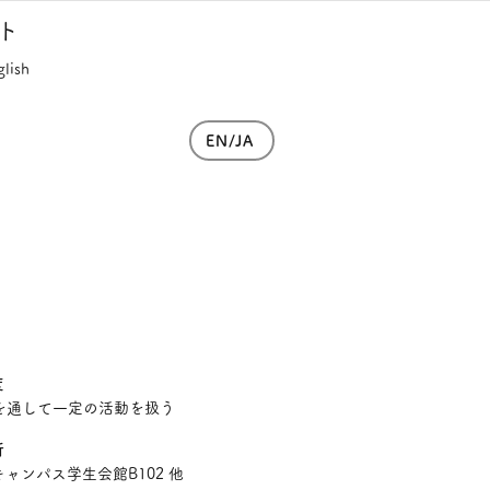
ト
glish
EN/JA
度
を通して一定の活動を扱う
所
ャンパス学生会館B102 他