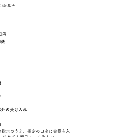
4500円
00円
回数
限
件
以外の受け入れ
法
の指示のうえ、指定の口座に会費を入
併せて入部フォームを入力