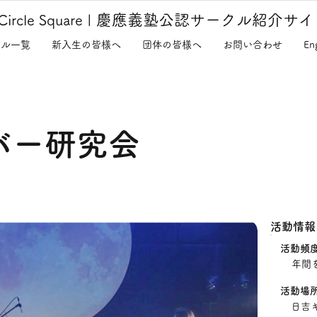
慶應義塾公認サークル紹介サイ
Circle Square
|
クル一覧
新入生の皆様へ
団体の皆様へ
お問い合わせ
En
バー研究会
活動情報
​活動頻
年間
​活動場
日吉キ