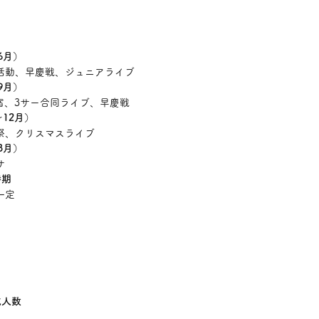
6月
）
活動、早慶戦、ジュニアライブ
9月
）
宿、3サー合同ライブ、早慶戦
〜12月
）
祭、クリスマスライブ
3月
）
サ
時期
一定
成人数