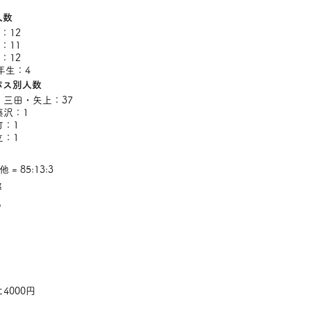
人数
：12
：11
：12
年生：4
パス別人数
・三田・矢上：37
藤沢：1
町：1
立：1
他 = 85:13:3
率
%
4000円